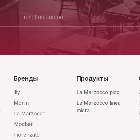
Бренды
Продукты
е
illy
La Marzocco pico
Monin
La Marzocco linea
и
micra
La Marzocco
Modbar
Fiorenzato