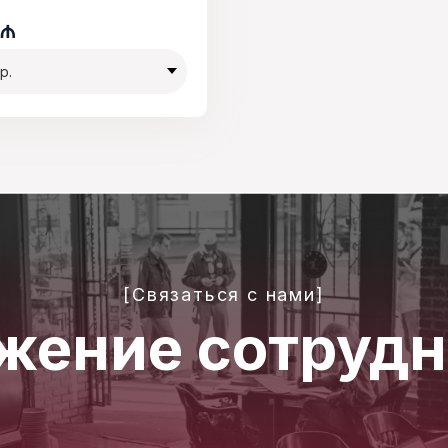
₼
[Связаться с нами]
жение сотрудн