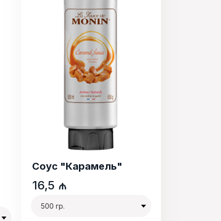
Соус "Карамель"
16,5
₼