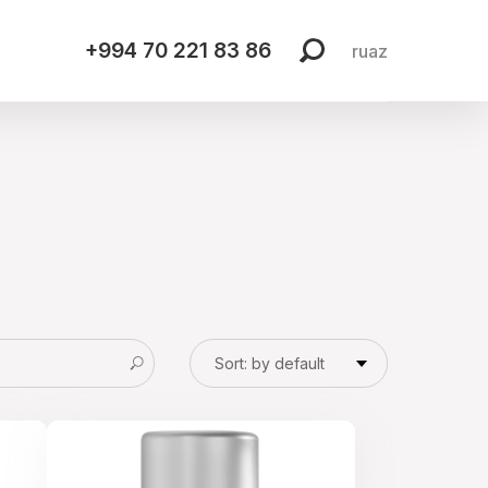
+994 70 221 83 86
ru
az