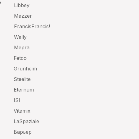
е
Libbey
Mazzer
FrancisFrancis!
Wally
Mepra
Fetco
Grunheim
Steelite
Eternum
ISI
Vitamix
LaSpaziale
Барьер