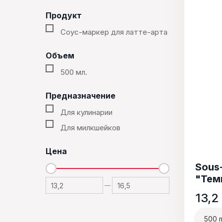
Продукт
Соус-маркер для латте-арта
Объем
500 мл.
Предназначение
Для кулинарии
Для милкшейков
Цена
Sous-
"Тем
—
13,2