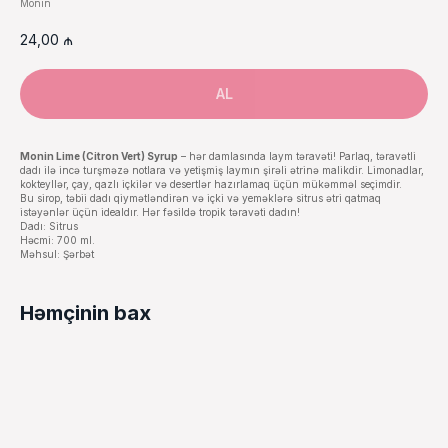
Monin
24,00
₼
AL
Monin Lime (Citron Vert) Syrup
– hər damlasında laym təravəti! Parlaq, təravətli
dadı ilə incə turşməzə notlara və yetişmiş laymın şirəli ətrinə malikdir. Limonadlar,
kokteyllər, çay, qazlı içkilər və desertlər hazırlamaq üçün mükəmməl seçimdir.
Bu sirop, təbii dadı qiymətləndirən və içki və yeməklərə sitrus ətri qatmaq
istəyənlər üçün idealdır. Hər fəsildə tropik təravəti dadın!
Dadı: Sitrus
Həcmi: 700 ml.
Məhsul: Şərbət
Həmçinin bax