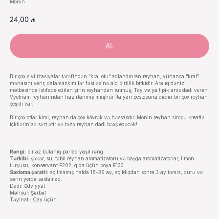
Monin
24,00
₼
AL
Bir çox sivilizasiyalar tərəfindən “kral otu” adlandırılan reyhan, yunanca “kral”
mənasını verir, dalamazkimilər fəsiləsinə aid birillik bitkidir. Aralıq dənizi
mətbəxində istifadə edilən şirin reyhandan tutmuş, Tay və ya tipik anis dadı verən
Vyetnam reyhanından hazırlanmış məşhur İtalyan pestosuna qədər bir çox reyhan
çeşidi var.
Bir çox otlar kimi, reyhan da çox kövrək və həssasdır. Monin reyhan siropu kreativ
içkilərinizə sərt ətir və təzə reyhan dadı bəxş edəcək!
Rəngi:
bir az bulanıq parlaq yaşıl rəng
Tərkibi:
şəkər, su, təbii reyhan aromatizatoru və başqa aromatizatorlar, limon
turşusu, konservant E202, qida üçün boya E133.
Saxlama şəraiti:
açılmamış halda 18-36 ay, açıldıqdan sonra 3 ay təmiz, quru və
sərin yerdə saxlamaq.
Dadı: Ədviyyat
Məhsul: Şərbət
Təyinatı: Çay üçün