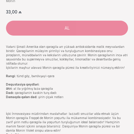
Monin
33,00
₼
AL
Vətəni Şimali Amerika olan qaragilə ən yüksək antioksidanta malik meyvələrdən
biridir. Qaragilənin mülayim şirinliyi və turşluğunun kombinasiyası onu
piroqların, mürəbbələrin və kekslərin ulduzuna çevirir. Monin qaragilənin incə ətri
sayəsində bu supermeyvə smuzilər, kokteyllər, limonadlar və desertlərdə geniş
istifadə olunur.
İçkilərin məşhur əlavəsi Monin qaragilə püresi ilə kreativliyinizi nümayiş etdirin!
Rəngi:
tünd göy, bənövşəyi-qara
Dequstasiya qeydləri:
Ətri:
əl ilə yığılmış təzə qaragilə
Dadı:
qaragilənin kəskin turş dadı
Damaqda qalan dad:
şirin çiçək notları
İçki İnnovasiyası müdirindən məsləhətlər: ləzzətli smuzilər əldə etmək üçün
Monin qaragilə Frappé de Monin yoqurtu ilə mükəmməl kombinasiyadır. Və bu
zərif şirin notlu qaragilə ilə yoqurtun turşluğunun ideal balansıdır! Həmçinin
mənim favori içkimi sınaya bilərsiniz: Daiquiriyə Monin qaragilə püresi və bir
damla Monin Violet siropu əlavə edin!