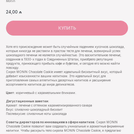
Monin
24,00
₼
КУПИТЬ
Хотя его происхождение может быть случайным падением кусочков шоколада,
которые никогда не растаяли в простом тесте для печенья, всемирный успех
шоколадного печенья не является случайностью. Это восхитительное печенье,
созданное в 1930-х годах в Соединенных Штатах, приобрело репутацию
продукта, приносящего прибыль кафе и буфетам, и сегодня его можно найти
повсюду.
Сироп MONIN Chocolate Cookie имеет идеальный бисквитный вкус, который
добавит изысканности вашим напиткам. Это идеальный вкус для
приготовления самых аппетитных десертных напитков и расширения
ассортимента напитков до мира деликатесов.
Цвет:
коричневый с карамельными бликами.
Дегустационные заметки:
Аромат: печенье с оттенком карамелизированного сахара
Вкус: сливочно-шоколадный бисквит
Послевкусие: сливочные ноты шоколада
Советы директоров по инновациям в сфере напитков:
Сироп MONIN
Chocolate Cookie позволит вам создавать уникальные и ароматные фирменные
напитки. Чтобы раскрыть тело сиропа MONIN Chocolate Cookie, я предлагаю