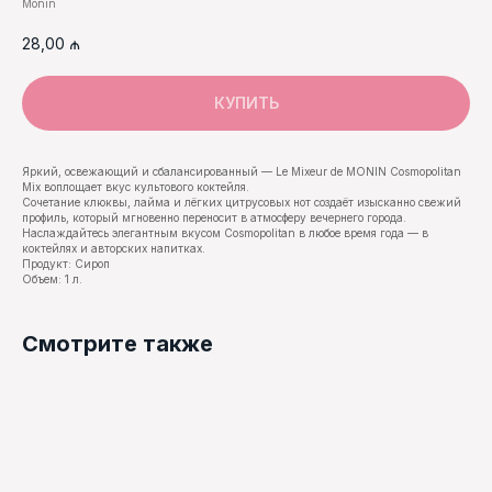
Monin
28,00
₼
КУПИТЬ
Яркий, освежающий и сбалансированный — Le Mixeur de MONIN Cosmopolitan
Mix воплощает вкус культового коктейля.
Сочетание клюквы, лайма и лёгких цитрусовых нот создаёт изысканно свежий
профиль, который мгновенно переносит в атмосферу вечернего города.
Наслаждайтесь элегантным вкусом Cosmopolitan в любое время года — в
коктейлях и авторских напитках.
Продукт: Сироп
Объем: 1 л.
Смотрите также