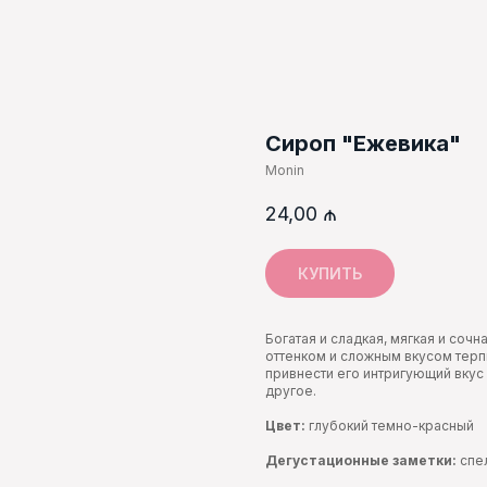
Cироп "Ежевика"
Monin
24,00
₼
КУПИТЬ
Богатая и сладкая, мягкая и соч
оттенком и сложным вкусом терп
привнести его интригующий вкус
другое.
Цвет:
глубокий темно-красный
Дегустационные заметки:
спе