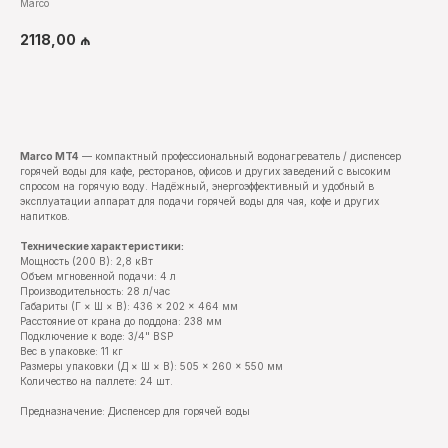
Marco
2118,00
₼
КУПИТЬ
Marco MT4
— компактный профессиональный водонагреватель / диспенсер
горячей воды для кафе, ресторанов, офисов и других заведений с высоким
спросом на горячую воду. Надёжный, энергоэффективный и удобный в
эксплуатации аппарат для подачи горячей воды для чая, кофе и других
напитков.
Технические характеристики:
Мощность (200 В): 2,8 кВт
Объем мгновенной подачи: 4 л
Производительность: 28 л/час
Габариты (Г × Ш × В): 436 × 202 × 464 мм
Расстояние от крана до поддона: 238 мм
Подключение к воде: 3/4" BSP
Вес в упаковке: 11 кг
Размеры упаковки (Д × Ш × В): 505 × 260 × 550 мм
Количество на паллете: 24 шт.
Предназначение: Диспенсер для горячей воды