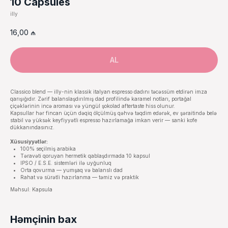
10 Capsules
illy
16,00
₼
AL
Classico blend — illy-nin klassik italyan espresso dadını təcəssüm etdirən imza
qarışığıdır. Zərif balanslaşdırılmış dad profilində karamel notları, portağal
çiçəklərinin incə aroması və yüngül şokolad aftertaste hiss olunur.
Kapsullar hər fincan üçün dəqiq ölçülmüş qəhvə təqdim edərək, ev şəraitində belə
stabil və yüksək keyfiyyətli espresso hazırlamağa imkan verir — sanki kofe
dükkanındasınız.
Xüsusiyyətlər:
100% seçilmiş arabika
Təravəti qoruyan hermetik qablaşdırmada 10 kapsul
IPSO / E.S.E. sistemləri ilə uyğunluq
Orta qovurma — yumşaq və balanslı dad
Rahat və sürətli hazırlanma — təmiz və praktik
Məhsul: Kapsula
Həmçinin bax