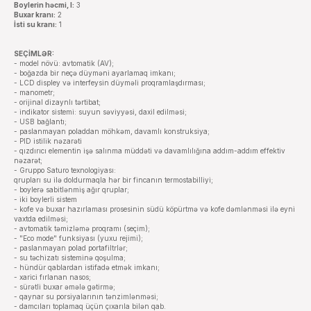
Boylerin həcmi, l:
3
Buxar kranı:
2
İsti su kranı:
1
SEÇİMLƏR:
- model növü: avtomatik (AV);
- boğazda bir neçə düyməni ayarlamaq imkanı;
- LCD displey və interfeysin düyməli proqramlaşdırması;
- manometr;
- orijinal dizaynlı tərtibat;
- indikator sistemi: suyun səviyyəsi, daxil edilməsi;
- USB bağlantı;
- paslanmayan poladdan möhkəm, davamlı konstruksiya;
- PID istilik nəzarəti
- qızdırıcı elementin işə salınma müddəti və davamlılığına addım-addım effektiv
nəzarət;
- Gruppo Saturo texnologiyası:
qrupları su ilə doldurmaqla hər bir fincanın termostabilliyi;
- boylerə sabitlənmiş ağır qruplar;
- iki boylerli sistem
- kofe və buxar hazırlaması prosesinin südü köpürtmə və kofe dəmlənməsi ilə eyni
vaxtda edilməsi;
- avtomatik təmizləmə proqramı (seçim);
- "Eco mode" funksiyası (yuxu rejimi);
- paslanmayan polad portafiltrlər;
- su təchizatı sisteminə qoşulma;
- hündür qablardan istifadə etmək imkanı;
- xarici fırlanan nasos;
- sürətli buxar əmələ gətirmə;
- qaynar su porsiyalarının tənzimlənməsi;
- damcıları toplamaq üçün çıxarıla bilən qab.