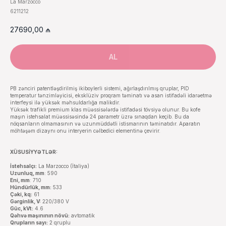
La Marzocco
6211212
27690,00
₼
AL
PB zənciri patentləşdirilmiş ikiboylerli sistemi, ağırlaşdırılmış qruplar, PID
temperatur tənzimləyicisi, eksklüziv proqram təminatı və asan istifadəli idarəetmə
interfeysi ilə yüksək məhsuldarlığa malikdir.
Yüksək trafikli premium klas müəssisələrdə istifadəsi tövsiyə olunur. Bu kofe
maşın istehsalat müəssisəsində 24 parametr üzrə sınaqdan keçib. Bu da
nöqsanların olmamasının və uzunmüddətli istismarının təminatıdır. Aparatın
möhtəşəm dizaynı onu interyerin cəlbedici elementinə çevirir.
XÜSUSİYYƏTLƏR:
İstehsalçı:
La Marzocco (İtaliya)
Uzunluq, mm
: 590
Eni, mm
: 710
Hündürlük, mm:
533
Çəki, kq:
61
Gərginlik, V:
220/380 V
Güc, kVt:
4.6
Qəhvə maşınının növü:
avtomatik
Qrupların sayı:
2 qruplu