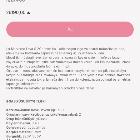
La Marzocco
26190,00
₼
AL
La Marzocco Leva S 2Gr lever tipli kofe maşını iaşə və ticarət müəssisələrində,
ofislərdə və hotellərdə espresso hazırlamaq üçün istifadə olunur.
Model iki müstəqil lever tipli qruplarla, çoxsaylı boyler sistemi, kofe və buxar
boylerlərinin temperaturunu tənzimləməyə imkan verən ikili PID nəzarətçi, eləcə
də açıq, dolmuş qruplarla təchiz edilmişdir.
Qrupların konstruksiyası həm ön islatmanın təzyiqini, həm də pik ekstraksiya
təzyiqini asanlıqla tənzimləməyə imkan verir. Bu da yalnız hər növbəti stəkanda
ekstraksiyanı dəqiq təkrarlamağa deyil, həm də kofeniz üçün optimal parametrləri
tapmağa imkan verir.
Portafiltrlər və səbətlər paslanmayan poladdan hazırlanır.
ƏSAS XÜSUSİYYƏTLƏRİ:
Kofe maşınının növü:
leverli (qruplu)
Qrupların sayı (keçibuynuzlu kofe maşınları):
2
Qrup hündürlüyü:
yüksək
Boylerin həcmi:
3,4 l
Qəhvə növü:
üyüdülmüş
Korpus materialı:
metal
Gərginlik:
220V, 380V