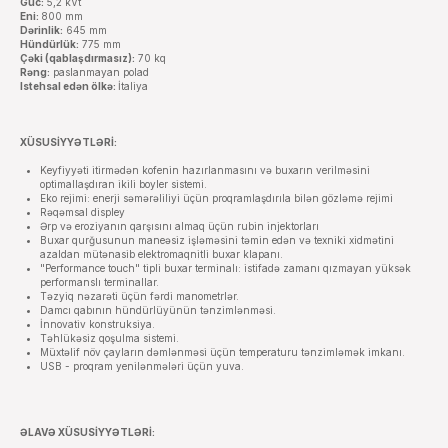
Güc:
5,2 kVt
Eni:
800 mm
Dərinlik:
645 mm
Hündürlük:
775 mm
Çəki (qablaşdırmasız):
70 kq
Rəng:
paslanmayan polad
Istehsal edən ölkə:
İtaliya
XÜSUSİYYƏTLƏRİ:
Keyfiyyəti itirmədən kofenin hazırlanmasını və buxarın verilməsini
optimallaşdıran ikili boyler sistemi.
Eko rejimi: enerji səmərəliliyi üçün proqramlaşdırıla bilən gözləmə rejimi
Rəqəmsal displey
Ərp və eroziyanın qarşısını almaq üçün rubin injektorları
Buxar qurğusunun maneəsiz işləməsini təmin edən və texniki xidmətini
azaldan mütənasib elektromaqnitli buxar klapanı.
"Performance touch" tipli buxar terminalı: istifadə zamanı qızmayan yüksək
performanslı terminallar.
Təzyiq nəzarəti üçün fərdi manometrlər.
Damcı qabının hündürlüyünün tənzimlənməsi.
İnnovativ konstruksiya.
Təhlükəsiz qoşulma sistemi.
Müxtəlif növ çayların dəmlənməsi üçün temperaturu tənzimləmək imkanı.
USB - proqram yenilənmələri üçün yuva.
ƏLAVƏ XÜSUSİYYƏTLƏRİ: