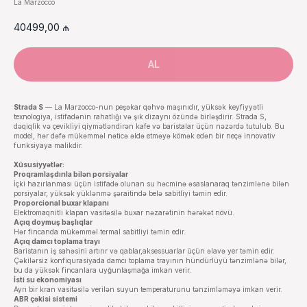
La Marzocco
40499,00
₼
AL
Strada S
— La Marzocco-nun peşəkar qəhvə maşınıdır, yüksək keyfiyyətli
texnologiya, istifadənin rahatlığı və şık dizaynı özündə birləşdirir. Strada S,
dəqiqlik və çevikliyi qiymətləndirən kafe və baristalar üçün nəzərdə tutulub. Bu
model, hər dəfə mükəmməl nəticə əldə etməyə kömək edən bir neçə innovativ
funksiyaya malikdir.
Xüsusiyyətlər:
Proqramlaşdırıla bilən porsiyalar
İçki hazırlanması üçün istifadə olunan su həcminə əsaslanaraq tənzimlənə bilən
porsiyalar, yüksək yüklənmə şəraitində belə sabitliyi təmin edir.
Proporcional buxar klapanı
Elektromaqnitli klapan vasitəsilə buxar nəzarətinin hərəkət növü.
Açıq doymuş başlıqlar
Hər fincanda mükəmməl termal sabitliyi təmin edir.
Açıq damcı toplama trayı
Baristanın iş sahəsini artırır və qablar,aksessuarlar üçün əlavə yer təmin edir.
Çəkilərsiz konfiqurasiyada damcı toplama trayının hündürlüyü tənzimlənə bilər,
bu da yüksək fincanlara uyğunlaşmağa imkan verir.
İsti su ekonomiyası
Ayrı bir kran vasitəsilə verilən suyun temperaturunu tənzimləməyə imkan verir.
ABR çəkisi sistemi