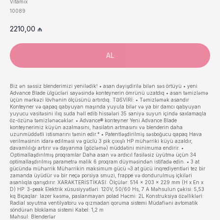
Vitamix
10089
2210,00
₼
AL
Biz ən səssiz blenderimizi yenilədik! • asan dəyişdirilə bilən səs örtüyü • yeni
Advance Blade ülgücləri sayəsində konteynerin ömrünü uzatdıq • asan təmizləmə
üçün mərkəzi lövhənin ölçüsünü artırdıq. TƏSVİRİ: • Təmizləmək asandır
Konteyner və qapaq qabyuyan maşında yuyula bilər və ya bir damcı qabyuyan
yuyucu vasitəsini ilıq suda həll edib hissələri 35 saniyə suyun içində saxlamaqla
öz-özünə təmizlənəcəklər. • Advance® konteyner Yeni Advance Blade
konteynerimiz küyün azalmasını, hasilatın artmasını və blenderin daha
uzunmüddətli istismarını təmin edir.* • Patentləşdirilmiş səsboğucu qapaq Hava
verilməsinin idarə edilməsi və güclü 3 pik çıxışlı HP mühərriki küyü azaldır,
davamlılığı artırır və dayanma (gözləmə) müddətini minimuma endirir. •
Optimallaşdırılmış proqramlar Daha asan və ardıcıl fasiləsiz üyütmə üçün 34
optimallaşdırılmış parametrə malik 6 proqram düyməsindən istifadə edin. • 3 at
gücündə mühərrik Mühərrikin maksimum gücü ≈3 at gücü inqrediyentləri tez bir
zamanda üyüdür və bir neçə porsiya smuzi, frappe və dondurulmuş içkiləri
asanlıqla qarışdırır. XARAKTERİSTİKASI: Ölçülər: 514 x 203 x 229 mm (H x En x
D) HP: 3-peak Elektrik xüsusiyyətləri: 120V, 50/60 Hs, 7 A Məhsulun çəkisi: 5,53
kq Bıçaqlar: lazer kəsmə, paslanmayan polad Həcmi: 2L Konstruksiya özəllikləri:
Radial soyutma ventilyatoru və qızmadan qoruma sistemi Müdafiəni avtomatik
söndürən bloklama sistemi Kabel: 1,2 m
Məhsul: Blenderlər